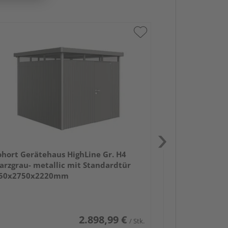
Biohort Geräte
dunkelgrau- me
2750x2750x2
ohort Gerätehaus HighLine Gr. H4
arzgrau- metallic mit Standardtür
50x2750x2220mm
2.898,99 €
/ Stk.