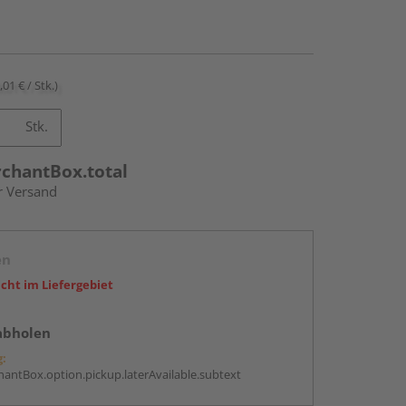
,01 € / Stk.)
Stk.
rchantBox.total
r Versand
en
icht im Liefergebiet
abholen
g:
antBox.option.pickup.laterAvailable.subtext