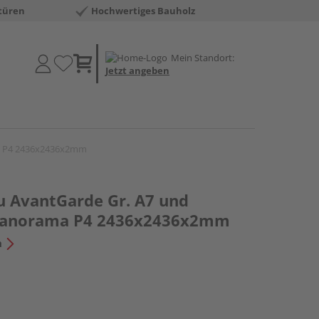
türen
Hochwertiges Bauholz
Mein Standort:
Jetzt angeben
ma P4 2436x2436x2mm
u AvantGarde Gr. A7 und
 Panorama P4 2436x2436x2mm
n