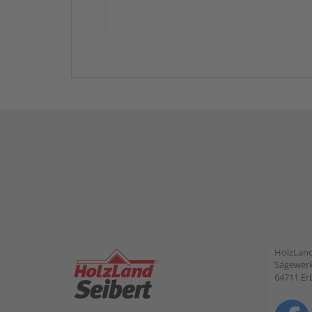
HolzLan
Sägewerk
64711 Er