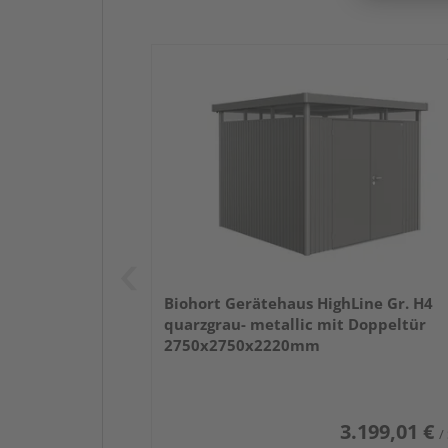
Biohort Gerätehaus HighLine Gr. H4
quarzgrau- metallic mit Doppeltür
2750x2750x2220mm
3.199,01 €
/