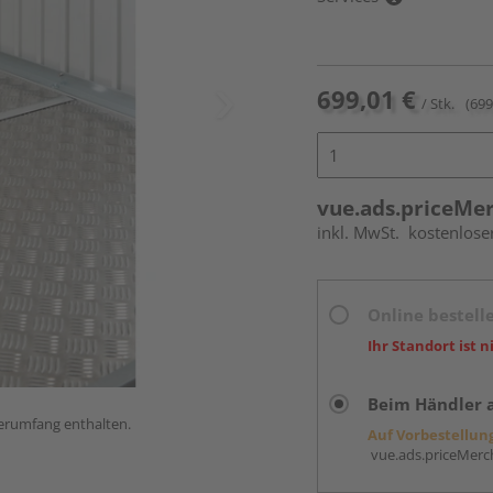
699,01 €
/ Stk.
(699
vue.ads.priceMe
inkl. MwSt.
kostenlose
Online bestell
Ihr Standort ist n
Beim Händler 
ferumfang enthalten.
Auf Vorbestellun
vue.ads.priceMerch