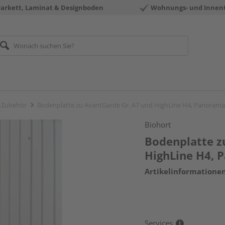
Parkett, Laminat & Designboden
Wohnungs- und Innen
-Zubehör
Bodenplatte zu AvantGarde Gr. A7 und HighLine H4, Panora
Biohort
Bodenplatte z
HighLine H4,
Artikelinformatione
Services