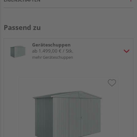
Passend zu
Geräteschuppen
ab 1.499,00 € / Stk.
mehr Geräteschuppen
Bio
qua
31