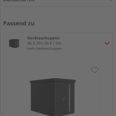
Passend zu
Geräteschuppen
ab 3.399,00 € / Stk.
mehr Geräteschuppen
Bi
Sta
18