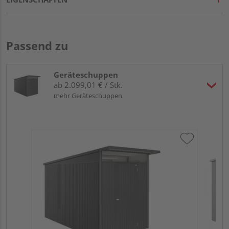
Passend zu
Geräteschuppen
ab 2.099,01 € / Stk.
mehr Geräteschuppen
Bi
Gr.
18