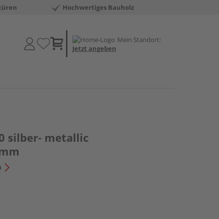
türen
Hochwertiges Bauholz
Mein Standort:
Jetzt angeben
0 silber- metallic
0mm
n