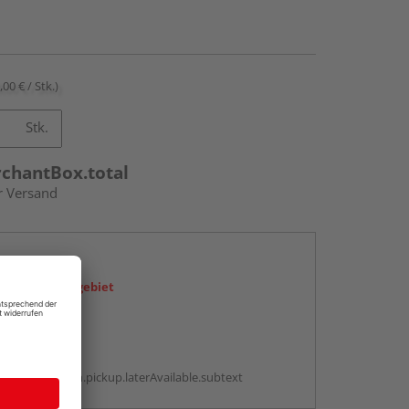
,00 € / Stk.)
Stk.
rchantBox.total
r Versand
en
icht im Liefergebiet
abholen
g:
antBox.option.pickup.laterAvailable.subtext