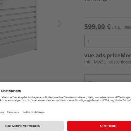
599,00 €
/ Stk.
(599
vue.ads.priceMe
inkl. MwSt.
kostenlose
Online bestell
Ihr Standort ist n
Beim Händler 
Auf Vorbestellun
vue.ads.priceMerch