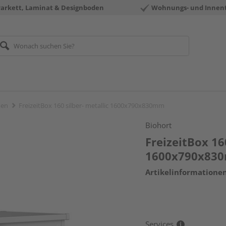
Parkett, Laminat & Designboden
Wohnungs- und Innen
xen
FreizeitBox 160 silber- metallic 1600x790x830mm
Biohort
FreizeitBox 16
1600x790x83
Artikelinformatione
Services