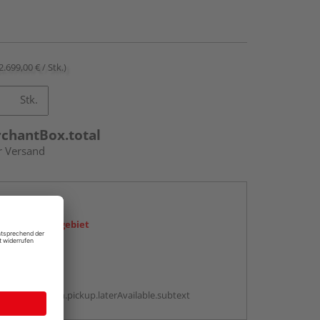
2.699,00 € / Stk.)
Stk.
rchantBox.total
r Versand
en
icht im Liefergebiet
abholen
g:
antBox.option.pickup.laterAvailable.subtext