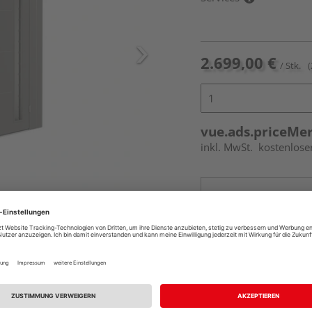
2.699,00 €
/ Stk.
(
vue.ads.priceMe
inkl. MwSt.
kostenlose
Online bestell
Ihr Standort ist n
Beim Händler 
Auf Vorbestellun
vue.ads.priceMerch