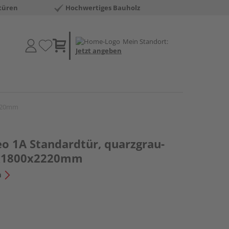
türen
Hochwertiges Bauholz
Mein Standort:
Jetzt angeben
2220mm
o 1A Standardtür, quarzgrau-
0x1800x2220mm
n