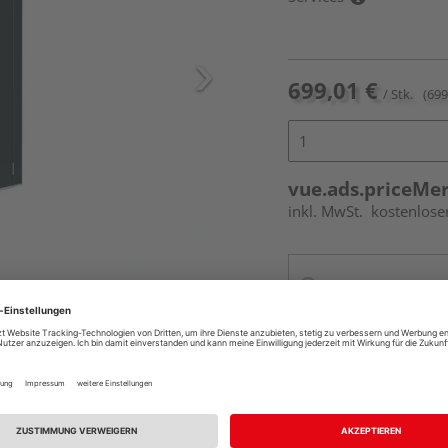
699,01 €
/ Stk.
(699
vue.ads.priceMe
inkl. MwSt.
kostenlose
Online bestell
Ihr Standort ist n
Beim Händler 
Auf Vorbestellun
vue.ads.priceMerch