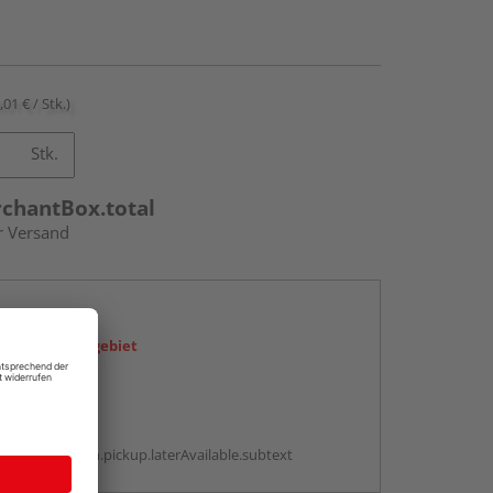
,01 € / Stk.)
Stk.
rchantBox.total
r Versand
en
icht im Liefergebiet
abholen
g:
antBox.option.pickup.laterAvailable.subtext