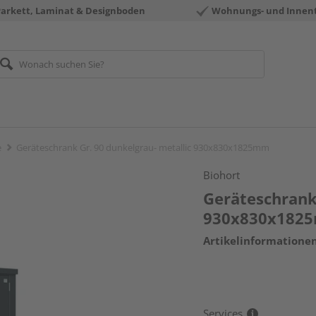
Parkett, Laminat & Designboden
Wohnungs- und Innen
e
Geräteschrank Gr. 90 dunkelgrau- metallic 930x830x1825mm
Biohort
Geräteschrank 
930x830x182
Artikelinformatione
Services