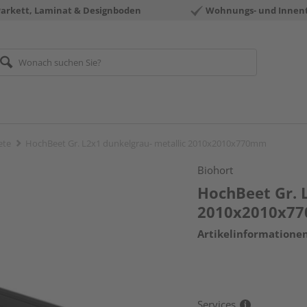
Parkett, Laminat & Designboden
Wohnungs- und Innen
ete
HochBeet Gr. L2x1 dunkelgrau- metallic 2010x2010x770mm
Biohort
HochBeet Gr. 
2010x2010x7
Artikelinformatione
Services