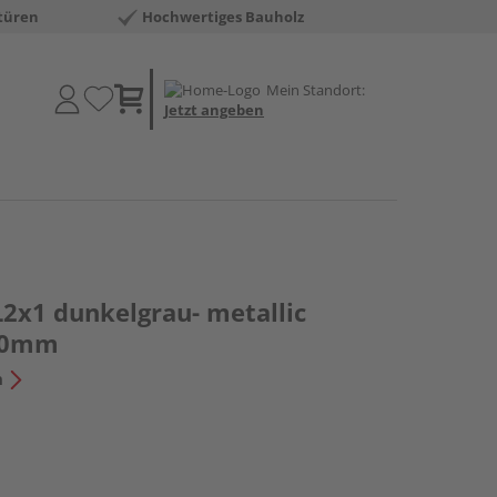
türen
Hochwertiges Bauholz
Mein Standort:
Jetzt angeben
L2x1 dunkelgrau- metallic
70mm
n