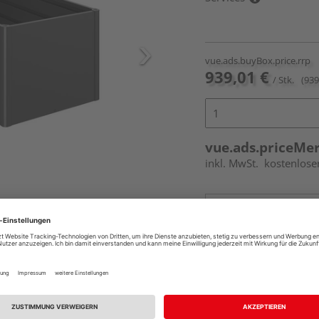
vue.ads.buyBox.price.rrp
939,01 €
/ Stk.
(939
vue.ads.priceMe
inkl. MwSt.
kostenlose
Online bestell
Ihr Standort ist n
Beim Händler 
Auf Vorbestellun
vue.ads.priceMerch