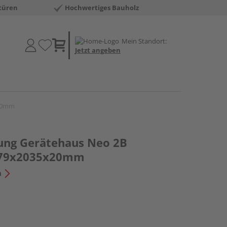
türen
Hochwertiges Bauholz
Mein Standort:
Jetzt angeben
x20mm
ung Gerätehaus Neo 2B
279x2035x20mm
n