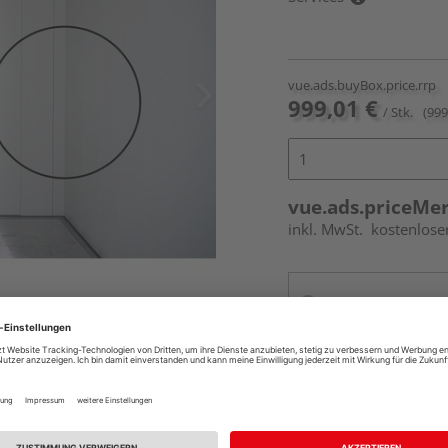
vue.ads.buyBox.price.rrp
999,01 €
/ Stk.
(999
vue.ads.priceMe
inkl. MwSt.
kostenlose
Online bestell
Ihr Standort ist n
Beim Händler 
ferumfang enthalten.
Auf Vorbestellun
vue.ads.priceMerch