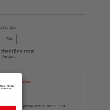
,01 € / Stk.)
Stk.
rchantBox.total
r Versand
en
icht im Liefergebiet
abholen
g:
antBox.option.pickup.laterAvailable.subtext