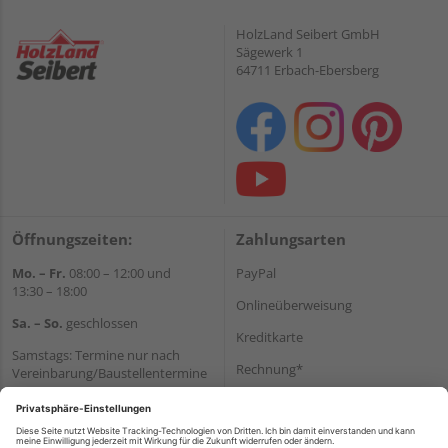
HolzLand Seibert GmbH
Sägewerk 1
64711 Erbach-Ebersberg
Öffnungszeiten:
Zahlungsarten
Mo. – Fr.
08:00 – 12:00 und
PayPal
13:30 – 18:00
Onlineüberweisung
Sa. – So.
geschlossen
Kreditkarte
Samstags: Termine nur nach
Rechnung*
Vereinbarung/Baustellentermine
Wir helfen Ihnen gerne
*Bonität vorausgesetzt
weiter
Versand
Tel.:
+49 6062 956180