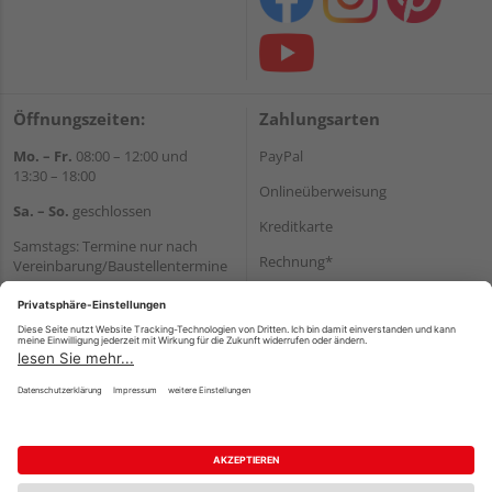
Öffnungszeiten:
Zahlungsarten
Mo. – Fr.
08:00 – 12:00 und
PayPal
13:30 – 18:00
Onlineüberweisung
Sa. – So.
geschlossen
Kreditkarte
Samstags: Termine nur nach
Rechnung*
Vereinbarung/Baustellentermine
Wir helfen Ihnen gerne
*Bonität vorausgesetzt
weiter
Versand
Tel.:
+49 6062 956180
Versandkosten
E-Mail:
shop@holzland-seibert.de
Impressum
AGB
Widerruf
Datenschutz
Reservierungsbedingungen
Vertrag widerrufen