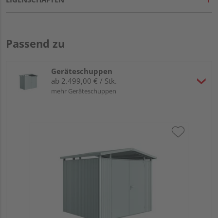
Passend zu
Geräteschuppen
ab 2.499,00 € / Stk.
mehr Geräteschuppen
Bi
sil
27