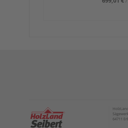
699,01 €
/
HolzLan
Sägewerk
64711 Er