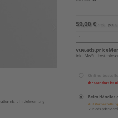
59,00 €
/ Stk.
(59,00 
vue.ads.priceMe
inkl. MwSt.
kostenlose
Online bestell
Ihr Standort ist n
Beim Händler 
ration nicht im Lieferumfang
Auf Vorbestellun
vue.ads.priceMerch