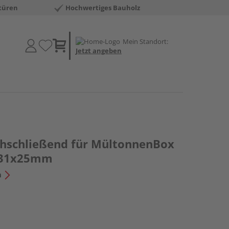
türen
Hochwertiges Bauholz
Mein Standort:
Jetzt angeben
ichschließend für MültonnenBox
4x31x25mm
n