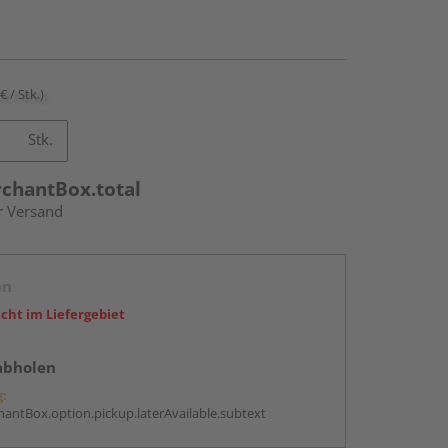
€ / Stk.)
Stk.
rchantBox.total
r Versand
en
icht im Liefergebiet
abholen
g:
antBox.option.pickup.laterAvailable.subtext