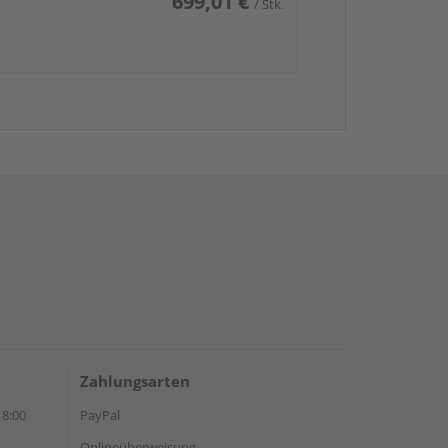
699,01 €
/ Stk.
Zahlungsarten
18:00
PayPal
Onlineüberweisung