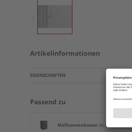
Artikelinformationen
EIGENSCHAFTEN
Passend zu
Mülltonnenboxen
ab 699,01 € / St