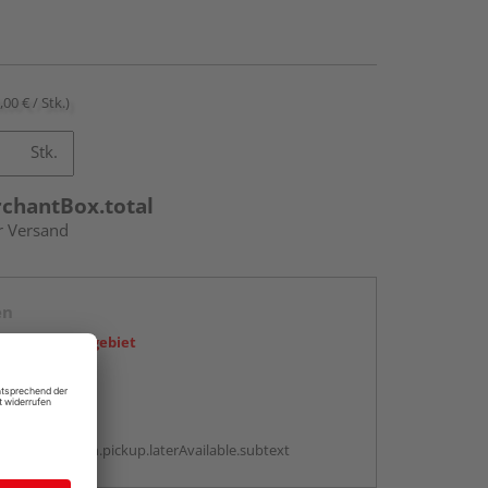
,00 € / Stk.)
Stk.
rchantBox.total
r Versand
en
icht im Liefergebiet
abholen
g:
antBox.option.pickup.laterAvailable.subtext