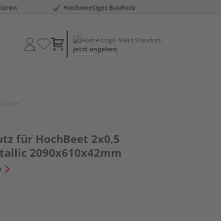
türen
Hochwertiges Bauholz
Mein Standort:
Jetzt angeben
10x42mm
tz für HochBeet 2x0,5
etallic 2090x610x42mm
n