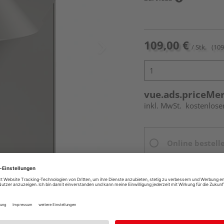
109,00 €
/ Stk.
(109
vue.ads.priceMe
inkl. MwSt.
kostenlose
Online bestell
Ihr Standort ist n
Beim Händler 
erumfang enthalten.
Auf Vorbestellun
vue.ads.priceMerch