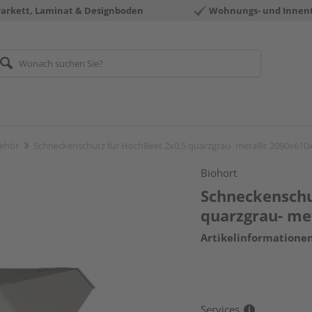
Parkett, Laminat & Designboden
Wohnungs- und Innen
ehör
Schneckenschutz für HochBeet 2x0,5 quarzgrau- metallic 2090x6
Biohort
Schneckenschu
quarzgrau- m
Artikelinformatione
Services