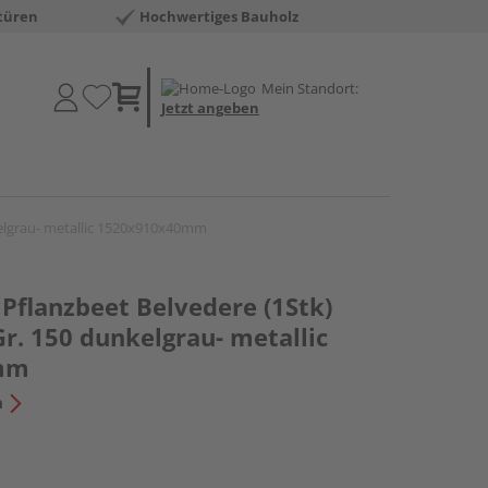
türen
Hochwertiges Bauholz
Mein Standort:
Jetzt angeben
nkelgrau- metallic 1520x910x40mm
 Pflanzbeet Belvedere (1Stk)
Gr. 150 dunkelgrau- metallic
mm
n