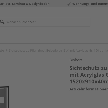
Parkett, Laminat & Designboden
Wohnungs- und Innen
ete
Sichtschutz zu Pflanzbeet Belvedere (1Stk) mit Acrylglas Gr. 150 du
Biohort
Sichtschutz zu
mit Acrylglas 
1520x910x40
Artikelinformatione