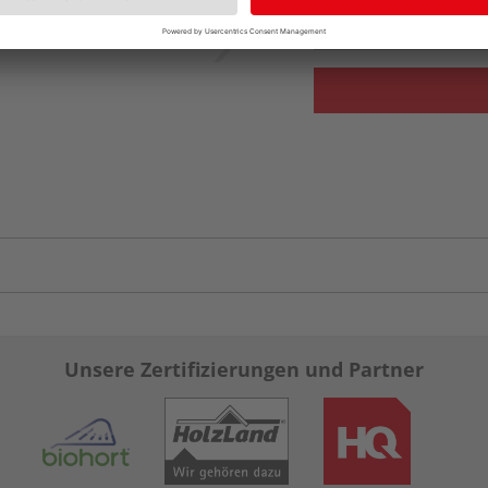
vue.ads.priceMerch
Unsere Zertifizierungen und Partner