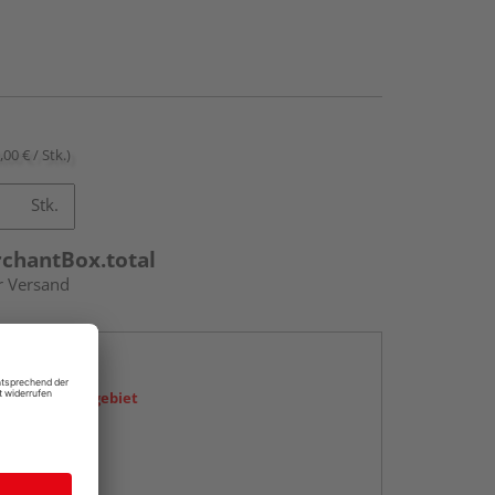
,00 € / Stk.)
Stk.
rchantBox.total
r Versand
en
icht im Liefergebiet
abholen
g: