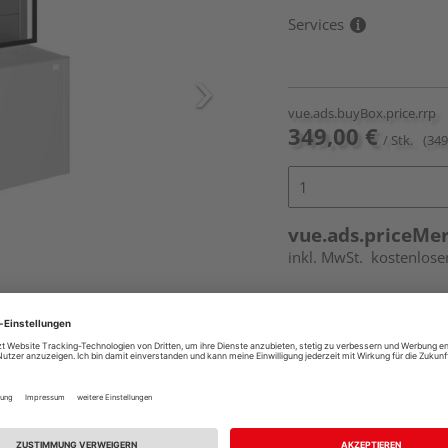
Services
vue.ads.buyBox.price.rrp
349,00 €
/ Stk.
(349
vue.ads.priceMe
inkl. MwSt.
kostenlose
Online bestell
Ihr Standort ist n
erumfang enthalten.
Beim Händler 
Auf Vorbestellun