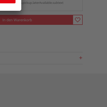
antBox.option.pickup.laterAvailable.subtext
In den Warenkorb