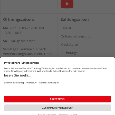
Öffnungszeiten:
Zahlungsarten
Mo. – Fr.
08:00 – 12:00 und
PayPal
13:30 – 18:00
Onlineüberweisung
Sa. – So.
geschlossen
Kreditkarte
Samstags: Termine nur nach
Rechnung*
Vereinbarung/Baustellentermine
Wir helfen Ihnen gerne
*Bonität vorausgesetzt
weiter
Versand
Tel.:
+49 6062 956180
Versandkosten
E-Mail:
shop@holzland-seibert.de
Impressum
AGB
Widerruf
Datenschutz
Reservierungsbedingungen
Vertrag widerrufen
©
HolzLand GmbH