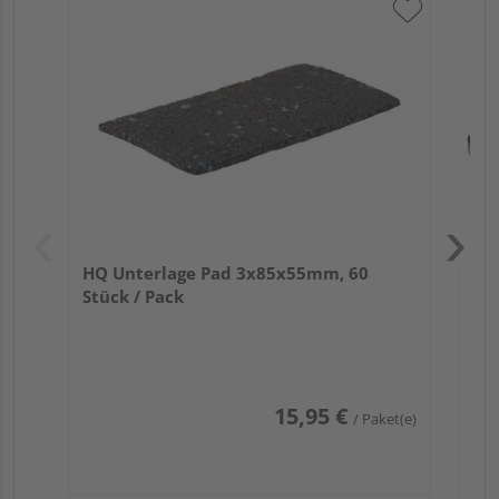
HQ
Pa
HQ Unterlage Pad 3x85x55mm, 60
Stück / Pack
15,95 €
/ Paket(e)