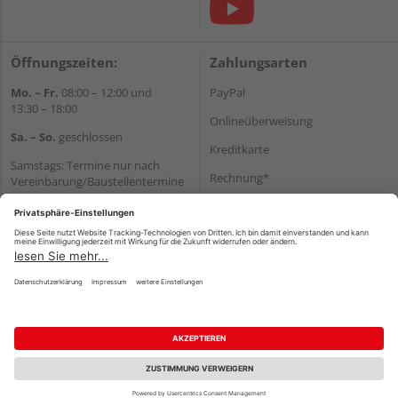
Öffnungszeiten:
Zahlungsarten
Mo. – Fr.
08:00 – 12:00 und
PayPal
13:30 – 18:00
Onlineüberweisung
Sa. – So.
geschlossen
Kreditkarte
Samstags: Termine nur nach
Rechnung*
Vereinbarung/Baustellentermine
Wir helfen Ihnen gerne
*Bonität vorausgesetzt
weiter
Versand
Tel.:
+49 6062 956180
Versandkosten
E-Mail:
shop@holzland-seibert.de
Impressum
AGB
Widerruf
Datenschutz
Reservierungsbedingungen
Vertrag widerrufen
©
HolzLand GmbH