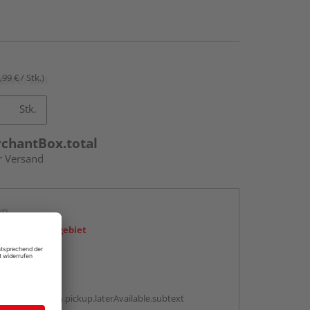
,99 € / Stk.)
Stk.
rchantBox.total
r Versand
en
icht im Liefergebiet
abholen
g:
antBox.option.pickup.laterAvailable.subtext