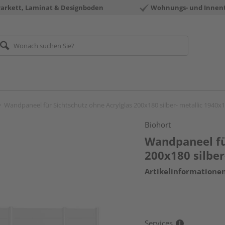
Parkett, Laminat & Designboden
Wohnungs- und Innen
Wandpaneel für Sichtschutz ohne Acrylglas 200x180 silber- metallic 194
Biohort
Wandpaneel fü
200x180 silbe
Artikelinformatione
Services