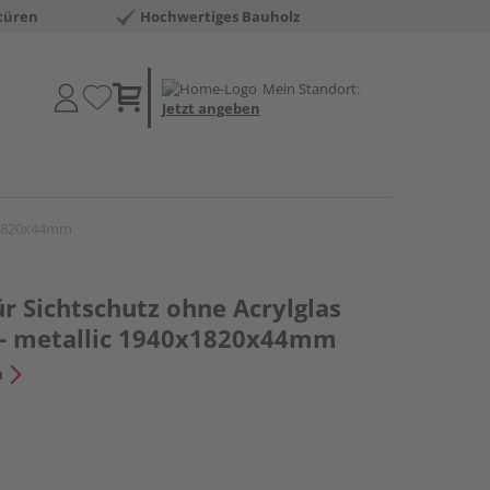
türen
Hochwertiges Bauholz
Mein Standort:
Jetzt angeben
0x1820x44mm
r Sichtschutz ohne Acrylglas
r- metallic 1940x1820x44mm
n