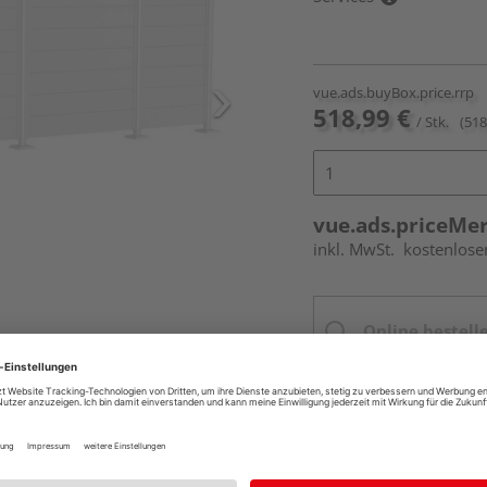
vue.ads.buyBox.price.rrp
518,99 €
/ Stk.
(518
vue.ads.priceMe
inkl. MwSt.
kostenlose
Online bestell
Ihr Standort ist n
Beim Händler 
.
Auf Vorbestellun
vue.ads.priceMerch