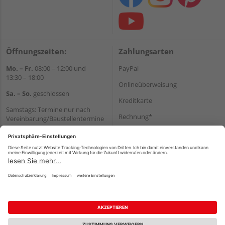
Öffnungszeiten:
Zahlungsarten
Mo. – Fr.
08:00 – 12:00 und
PayPal
13:30 – 18:00
Onlineüberweisung
Sa. – So.
geschlossen
Kreditkarte
Samstags: Termine nur nach
Rechnung*
Vereinbarung/Baustellentermine
Wir helfen Ihnen gerne
*Bonität vorausgesetzt
weiter
Versand
Tel.:
+49 6062 956180
Versandkosten
E-Mail:
shop@holzland-seibert.de
Impressum
AGB
Widerruf
Datenschutz
Reservierungsbedingungen
Vertrag widerrufen