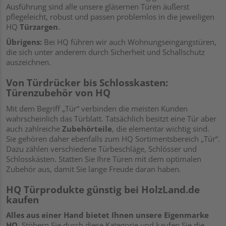
Ausführung sind alle unsere gläsernen Türen äußerst
pflegeleicht, robust und passen problemlos in die jeweiligen
HQ
Türzargen
.
Übrigens:
Bei HQ führen wir auch Wohnungseingangstüren,
die sich unter anderem durch Sicherheit und Schallschutz
auszeichnen.
Von Türdrücker bis Schlosskasten:
Türenzubehör von HQ
Mit dem Begriff „Tür“ verbinden die meisten Kunden
wahrscheinlich das Türblatt. Tatsächlich besitzt eine Tür aber
auch zahlreiche
Zubehörteile
, die elementar wichtig sind.
Sie gehören daher ebenfalls zum HQ Sortimentsbereich „Tür“.
Dazu zählen verschiedene Türbeschläge, Schlösser und
Schlosskästen. Statten Sie Ihre Türen mit dem optimalen
Zubehör aus, damit Sie lange Freude daran haben.
HQ Türprodukte günstig bei HolzLand.de
kaufen
Alles aus einer Hand bietet Ihnen unsere Eigenmarke
HQ
. Stöbern Sie durch diese Kategorie und kaufen Sie die