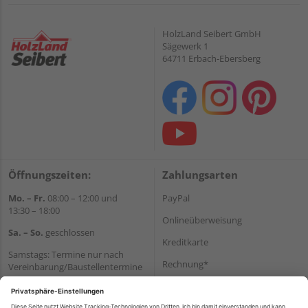
HolzLand Seibert GmbH
Sägewerk 1
64711 Erbach-Ebersberg
Öffnungszeiten:
Zahlungsarten
Mo. – Fr.
08:00 – 12:00 und
PayPal
13:30 – 18:00
Onlineüberweisung
Sa. – So.
geschlossen
Kreditkarte
Samstags: Termine nur nach
Rechnung*
Vereinbarung/Baustellentermine
Wir helfen Ihnen gerne
*Bonität vorausgesetzt
weiter
Versand