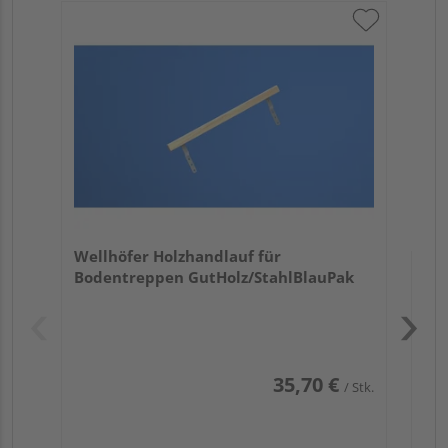
Wel
Bo
Wellhöfer Holzhandlauf für
Bodentreppen GutHolz/StahlBlauPak
35,70 €
/ Stk.