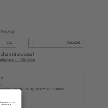
/ Paket(e))
Stk.
Paket(e)
rchantBox.total
ndkosten für Stückgut
en
g:
antBox.option.delivery.laterAvailable.subtext
abholen