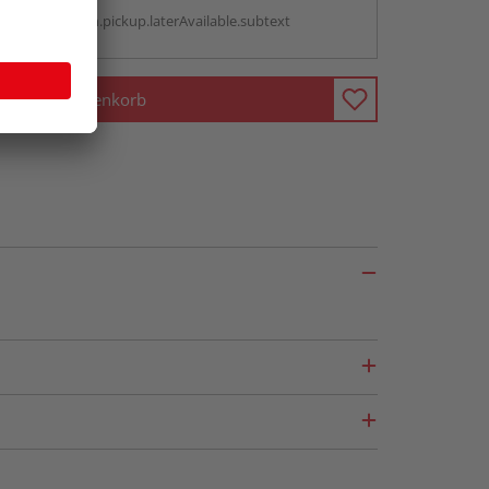
g:
antBox.option.pickup.laterAvailable.subtext
In den Warenkorb