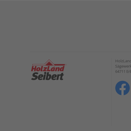
HolzLan
Sägewerk
64711 Er