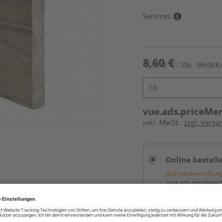
Services
8,60 €
/ Stk.
(86,00 € 
vue.ads.priceMe
inkl. MwSt.
zzgl. Versa
Online bestell
Auf Vorbestellun
vue.ads.priceMerch
Beim Händler 