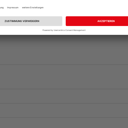
Auf Vorbestellun
vue.ads.priceMerch