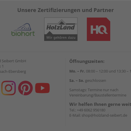
Unsere Zertifizierungen und Partner
d Seibert GmbH
Öffnungszeiten:
 1
Mo. – Fr.
08:00 – 12:00 und 13:30 – 
bach-Ebersberg
Sa. – So.
geschlossen
Samstags: Termine nur nach
Vereinbarung/Baustellentermine
Wir helfen Ihnen gerne wei
Tel.:
+49 6062 956180
E-Mail:
shop@holzland-seibert.de