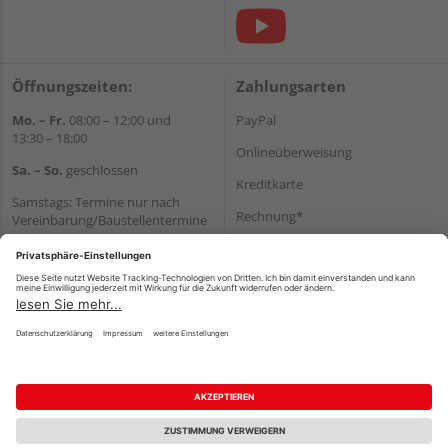
Öffnungszeiten:
Zahlungsarten
Mo. – Fr.
08:00 – 12:00 und
PayPal
13:30 – 18:00
Onlineüberweisung
Sa. – So.
geschlossen
Kreditkarte
Samstags: Termine nur nach
Rechnung*
Vereinbarung/Baustellentermine
Wir helfen Ihnen gerne
*Bonität vorausgesetzt
weiter
Versand
Tel.:
+49 6062 956180
Versandkosten
E-Mail:
shop@holzland-seibert.de
Impressum
AGB
Widerruf
Datenschutz
Reservierungsbedingungen
Vertrag widerrufen