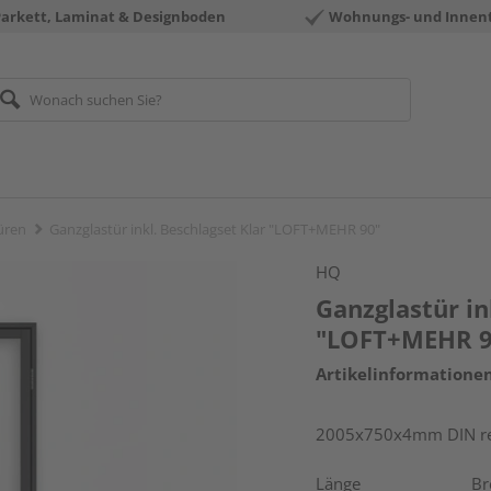
Parkett, Laminat & Designboden
Wohnungs- und Innen
üren
Ganzglastür inkl. Beschlagset Klar "LOFT+MEHR 90"
HQ
Ganzglastür in
"LOFT+MEHR 9
Artikelinformatione
2005x750x4mm DIN re
Länge
Br