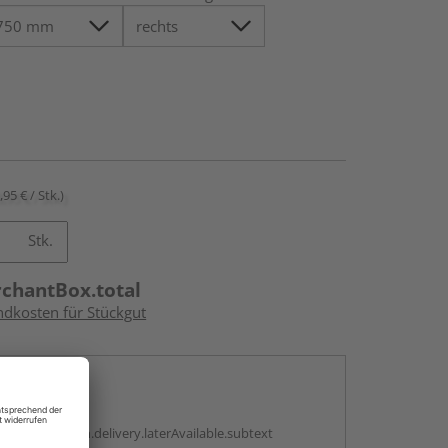
,95 € / Stk.)
Stk.
rchantBox.total
ndkosten für Stückgut
en
g:
antBox.option.delivery.laterAvailable.subtext