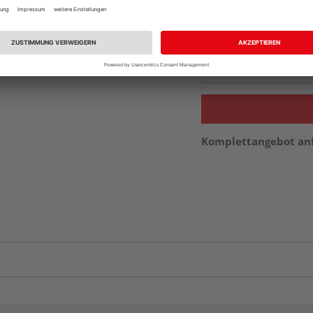
Beim Händler 
Auf Vorbestellun
vue.ads.priceMerch
Komplettangebot an