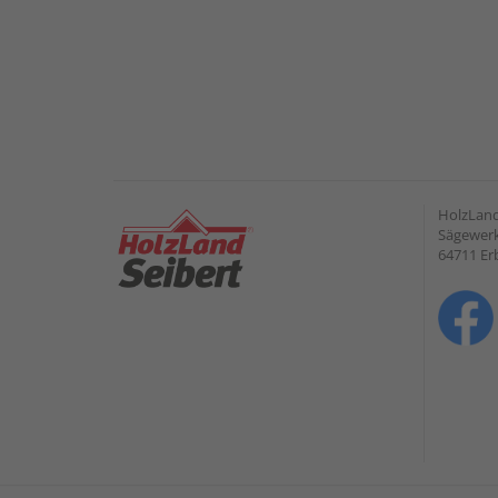
HolzLan
Sägewerk
64711 Er