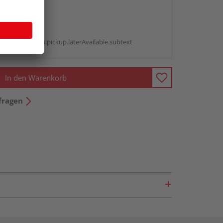
abholen
g:
antBox.option.pickup.laterAvailable.subtext
In den Warenkorb
fragen