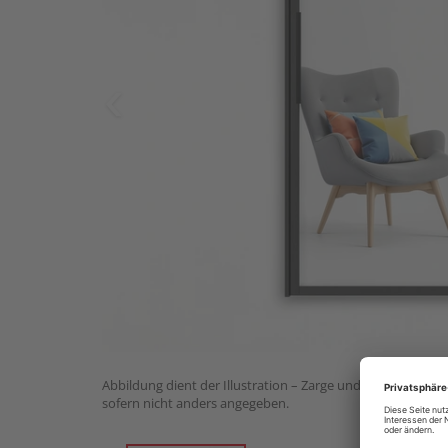
Abbildung dient der Illustration – Zarge und Beschlagset n
sofern nicht anders angegeben.