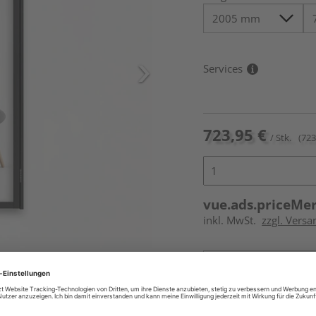
Services
723,95 €
/ Stk.
(723
vue.ads.priceMe
inkl. MwSt.
zzgl. Versa
icht im Lieferumfang enthalten,
Online bestell
Auf Vorbestellun
vue.ads.priceMerch