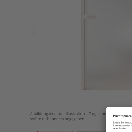
Abbildung dient der Illustration – Zarge und Beschlagset n
sofern nicht anders angegeben.