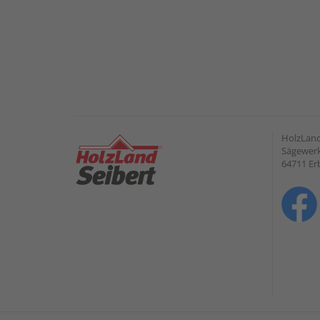
HolzLan
Sägewerk
64711 Er