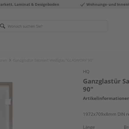
Parkett, Laminat & Designboden
Wohnungs- und Innen
üren
Ganzglastür Satiniert Weißglas "GLASWORK 90"
HQ
Ganzglastür S
90"
Artikelinformatione
1972x709x8mm DIN rec
Länge
Br