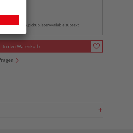
abholen
g:
antBox.option.pickup.laterAvailable.subtext
In den Warenkorb
fragen