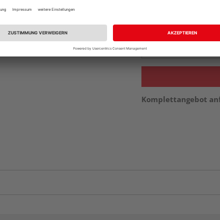
Beim Händler 
Auf Vorbestellun
vue.ads.priceMerch
Komplettangebot an