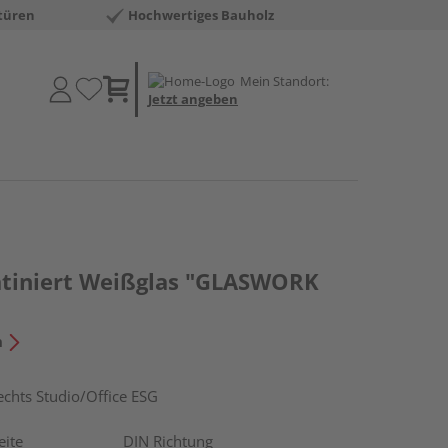
türen
Hochwertiges Bauholz
Mein Standort:
Jetzt angeben
atiniert Weißglas "GLASWORK
n
hts Studio/Office ESG
eite
DIN Richtung