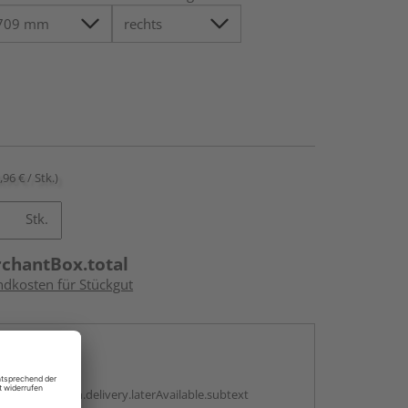
,96 € / Stk.)
Stk.
rchantBox.total
ndkosten für Stückgut
en
g:
antBox.option.delivery.laterAvailable.subtext