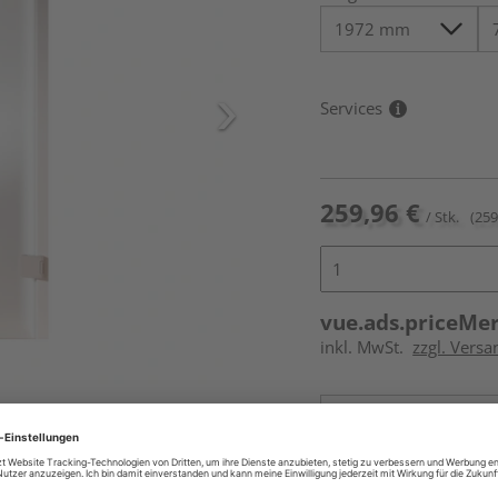
Services
259,96 €
/ Stk.
(259
vue.ads.priceMe
inkl. MwSt.
zzgl. Versa
icht im Lieferumfang enthalten,
Online bestell
Auf Vorbestellun
vue.ads.priceMerch