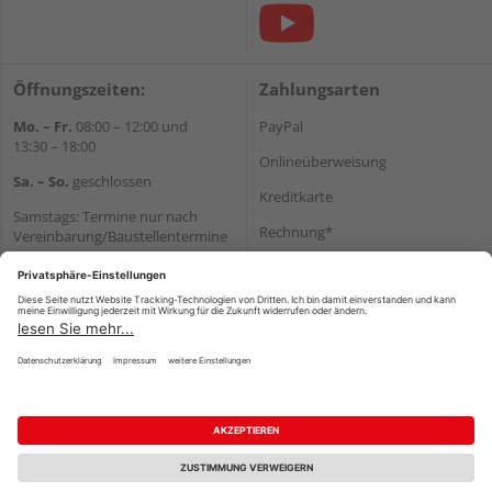
Öffnungszeiten:
Zahlungsarten
Mo. – Fr.
08:00 – 12:00 und
PayPal
13:30 – 18:00
Onlineüberweisung
Sa. – So.
geschlossen
Kreditkarte
Samstags: Termine nur nach
Rechnung*
Vereinbarung/Baustellentermine
Wir helfen Ihnen gerne
*Bonität vorausgesetzt
weiter
Versand
Tel.:
+49 6062 956180
Versandkosten
E-Mail:
shop@holzland-seibert.de
Impressum
AGB
Widerruf
Datenschutz
Reservierungsbedingungen
Vertrag widerrufen