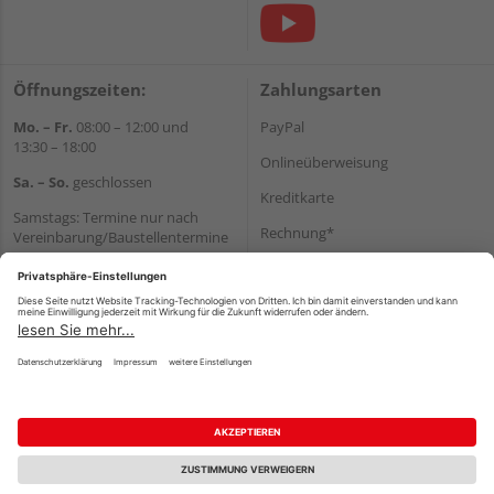
Öffnungszeiten:
Zahlungsarten
Mo. – Fr.
08:00 – 12:00 und
PayPal
13:30 – 18:00
Onlineüberweisung
Sa. – So.
geschlossen
Kreditkarte
Samstags: Termine nur nach
Rechnung*
Vereinbarung/Baustellentermine
Wir helfen Ihnen gerne
*Bonität vorausgesetzt
weiter
Versand
Tel.:
+49 6062 956180
Versandkosten
E-Mail:
shop@holzland-seibert.de
Impressum
AGB
Widerruf
Datenschutz
Reservierungsbedingungen
Vertrag widerrufen