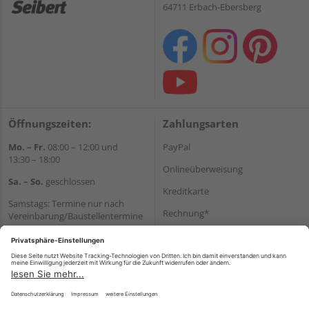
64711 Erbach-Ebersberg
Öffnungszeiten:
Zahlungsarten
Mo. – Fr.
08:00 – 12:00 und
PayPal
13:30 – 18:00
Onlineüberweisung
Sa. – So.
geschlossen
Kreditkarte
Samstags: Termine nur nach
Rechnung*
Vereinbarung/Baustellentermine
Wir helfen Ihnen gerne
*Bonität vorausgesetzt
weiter
Versand
Tel.:
+49 6062 956180
Versandkosten
E-Mail:
shop@holzland-seibert.de