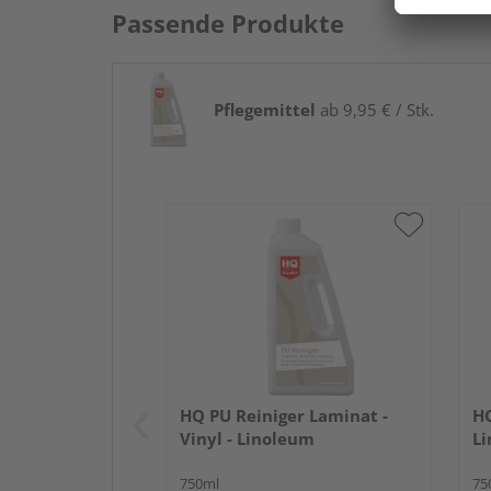
Passende Produkte
Pflegemittel
ab 9,95 € / Stk.
HQ PU Reiniger Laminat -
HQ
Vinyl - Linoleum
L
750ml
75