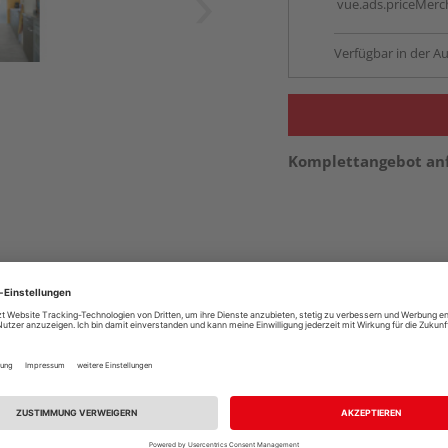
vue.ads.priceMerch
Verfügbar in der Au
Komplettangebot an