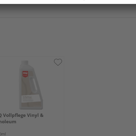
 Vollpflege Vinyl &
inoleum
0ml