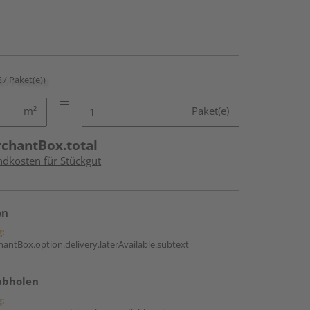
€ / Paket(e))
m²
Paket(e)
rchantBox.total
ndkosten für Stückgut
en
g:
antBox.option.delivery.laterAvailable.subtext
abholen
g: