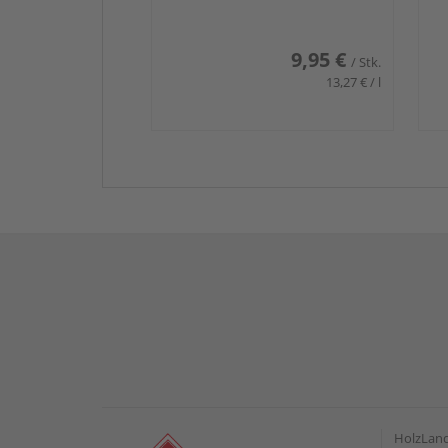
9,95 €
/ Stk.
13,27 € / l
HolzLan