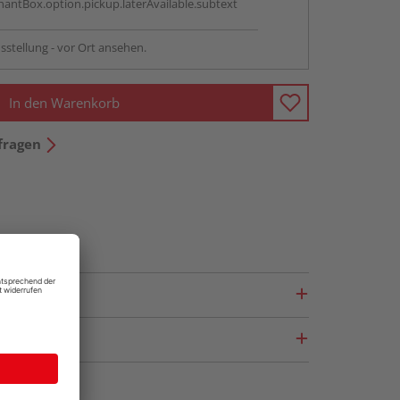
antBox.option.pickup.laterAvailable.subtext
sstellung - vor Ort ansehen.
In den Warenkorb
fragen