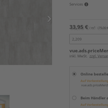
Services
33,95 €
/ m²
(75,00 
vue.ads.priceMe
inkl. MwSt.
zzgl. Versa
Online bestell
Auf Vorbestellun
vue.ads.priceMerch
Beim Händler 
Auf Vorbestellun