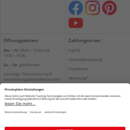
Öffnungszeiten:
Zahlungsarten
Mo. – Fr.
08:00 – 12:00 und
PayPal
13:30 – 18:00
Onlineüberweisung
Sa. – So.
geschlossen
Kreditkarte
Samstags: Termine nur nach
Rechnung*
Vereinbarung/Baustellentermine
Wir helfen Ihnen gerne
*Bonität vorausgesetzt
weiter
Versand
Tel.:
+49 6062 956180
Versandkosten
E-Mail:
shop@holzland-seibert.de
Impressum
AGB
Widerruf
Datenschutz