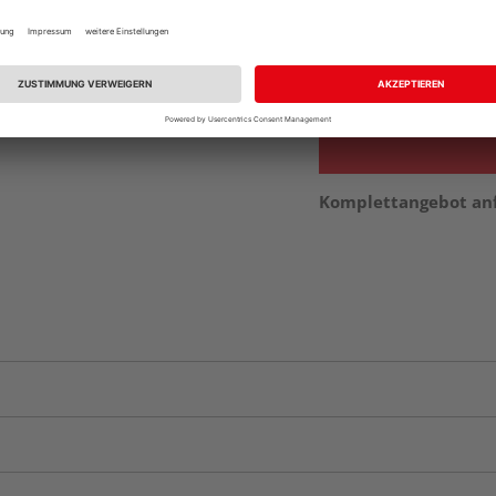
Auf Vorbestellun
vue.ads.priceMerch
Verfügbar in der Au
Komplettangebot an