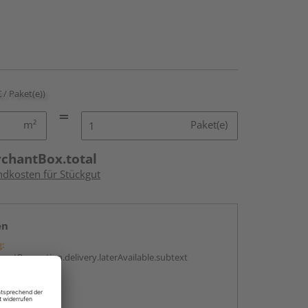
€ / Paket(e))
m²
Paket(e)
rchantBox.total
ndkosten für Stückgut
en
g:
antBox.option.delivery.laterAvailable.subtext
abholen