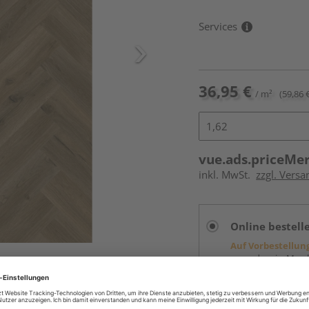
Services
36,95 €
/ m²
(59,86 
vue.ads.priceMe
inkl. MwSt.
zzgl. Versa
Online bestell
Auf Vorbestellun
vue.ads.priceMerch
Beim Händler 