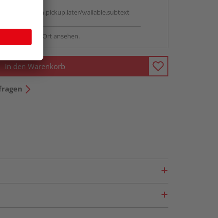
g:
antBox.option.pickup.laterAvailable.subtext
sstellung - vor Ort ansehen.
In den Warenkorb
fragen