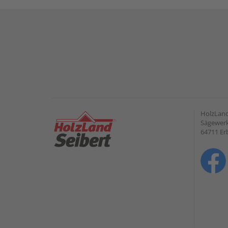
HolzLan
Sägewerk
64711 Er