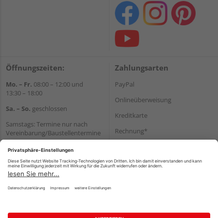
Öffnungszeiten:
Zahlungsarten
Mo. – Fr.
08:00 – 12:00 und
PayPal
13:30 – 18:00
Onlineüberweisung
Sa. – So.
geschlossen
Kreditkarte
Samstags: Termine nur nach
Rechnung*
Vereinbarung/Baustellentermine
Wir helfen Ihnen gerne
*Bonität vorausgesetzt
weiter
Versand
Tel.:
+49 6062 956180
Versandkosten
E-Mail:
shop@holzland-seibert.de
Impressum
AGB
Widerruf
Datenschutz