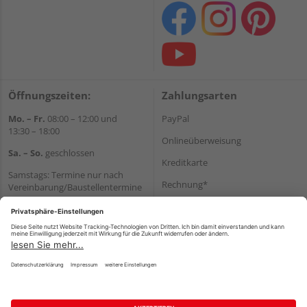
Öffnungszeiten:
Zahlungsarten
Mo. – Fr.
08:00 – 12:00 und
PayPal
13:30 – 18:00
Onlineüberweisung
Sa. – So.
geschlossen
Kreditkarte
Samstags: Termine nur nach
Rechnung*
Vereinbarung/Baustellentermine
Wir helfen Ihnen gerne
*Bonität vorausgesetzt
weiter
Versand
Tel.:
+49 6062 956180
Versandkosten
E-Mail:
shop@holzland-seibert.de
Impressum
AGB
Widerruf
Datenschutz