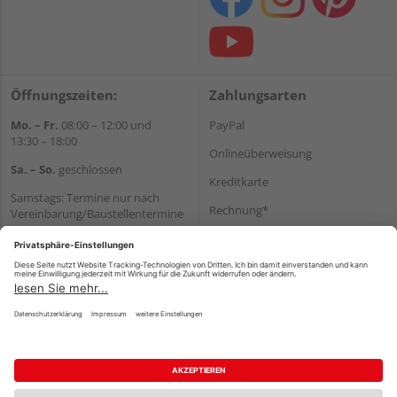
Öffnungszeiten:
Zahlungsarten
Mo. – Fr.
08:00 – 12:00 und
PayPal
13:30 – 18:00
Onlineüberweisung
Sa. – So.
geschlossen
Kreditkarte
Samstags: Termine nur nach
Rechnung*
Vereinbarung/Baustellentermine
Wir helfen Ihnen gerne
*Bonität vorausgesetzt
weiter
Versand
Tel.:
+49 6062 956180
Versandkosten
E-Mail:
shop@holzland-seibert.de
Impressum
AGB
Widerruf
Datenschutz
Reservierungsbedingungen
Vertrag widerrufen