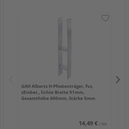
GAH
Pfo
fvz
20
GAH Alberts H-Pfostenträger, fvz,
zEinbet., lichte Breite 91mm,
Gesamthöhe 600mm, Stärke 5mm
14,49 €
/ Stk.