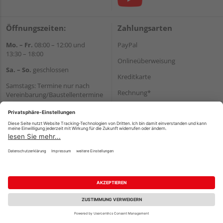
Öffnungszeiten:
Zahlungsarten
Mo. – Fr.
08:00 – 12:00 und
PayPal
13:30 – 18:00
Onlineüberweisung
Sa. – So.
geschlossen
Kreditkarte
Samstags: Termine nur nach
Rechnung*
Vereinbarung/Baustellentermine
Wir helfen Ihnen gerne
*Bonität vorausgesetzt
weiter
Versand
Tel.:
+49 6062 956180
Versandkosten
E-Mail:
shop@holzland-seibert.de
Impressum
AGB
Widerruf
Datenschutz
Reservierungsbedingungen
Vertrag widerrufen
©
HolzLand GmbH