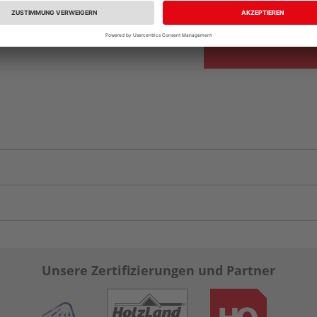
vue.ads.priceMerch
Unsere Zertifizierungen und Partner