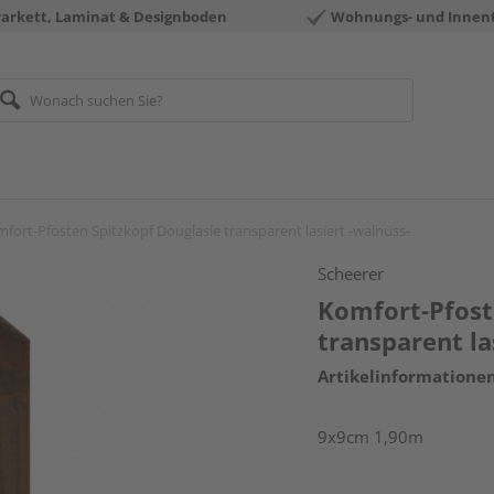
Parkett, Laminat & Designboden
Wohnungs- und Innen
fort-Pfosten Spitzkopf Douglasie transparent lasiert -walnuss-
Scheerer
Komfort-Pfost
transparent la
Artikelinformatione
9x9cm 1,90m