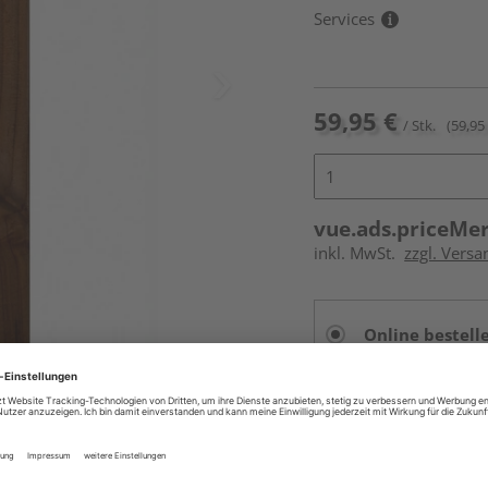
Services
59,95 €
/ Stk.
(59,95 
vue.ads.priceMe
inkl. MwSt.
zzgl. Versa
Online bestell
Auf Vorbestellun
vue.ads.priceMerch
Beim Händler 
Auf Vorbestellun