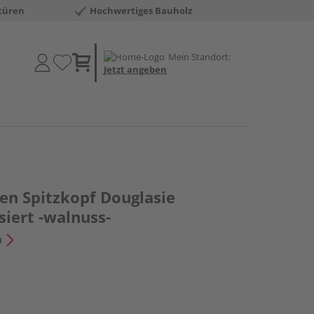
türen
Hochwertiges Bauholz
Mein Standort:
Jetzt angeben
en Spitzkopf Douglasie
siert -walnuss-
n