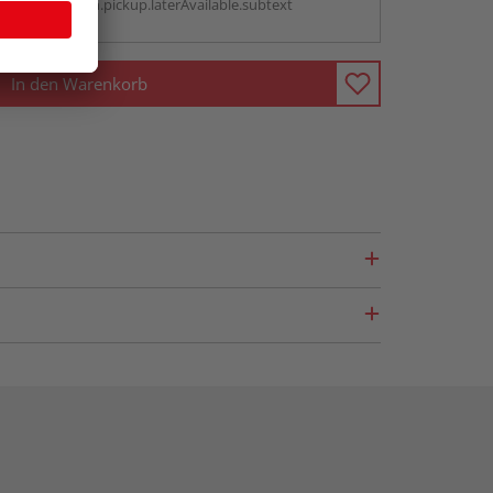
antBox.option.pickup.laterAvailable.subtext
In den Warenkorb