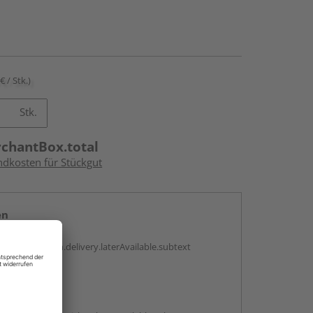
€ / Stk.)
Stk.
rchantBox.total
ndkosten für Stückgut
en
g:
antBox.option.delivery.laterAvailable.subtext
abholen
g: