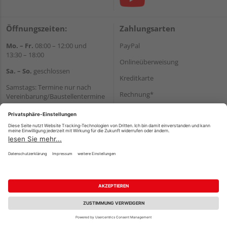
Öffnungszeiten:
Zahlungsarten
Mo. – Fr.
08:00 – 12:00 und
PayPal
13:30 – 18:00
Onlineüberweisung
Sa. – So.
geschlossen
Kreditkarte
Samstags: Termine nur nach
Rechnung*
Vereinbarung/Baustellentermine
Wir helfen Ihnen gerne
*Bonität vorausgesetzt
weiter
Versand
Tel.:
+49 6062 956180
Versandkosten
E-Mail:
shop@holzland-seibert.de
Impressum
AGB
Widerruf
Datenschutz
Reservierungsbedingungen
Vertrag widerrufen
©
HolzLand GmbH