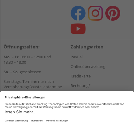
Öffnungszeiten:
Zahlungsarten
Mo. – Fr.
08:00 – 12:00 und
PayPal
13:30 – 18:00
Onlineüberweisung
Sa. – So.
geschlossen
Kreditkarte
Samstags: Termine nur nach
Rechnung*
Vereinbarung/Baustellentermine
Wir helfen Ihnen gerne
*Bonität vorausgesetzt
weiter
Versand
Tel.:
+49 6062 956180
Versandkosten
E-Mail:
shop@holzland-seibert.de