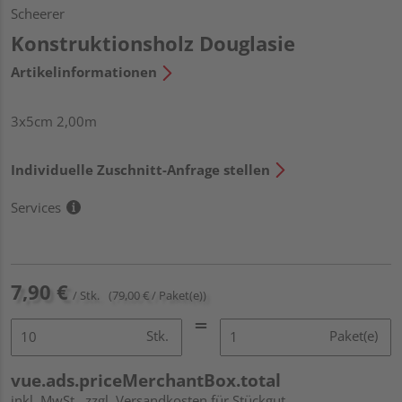
Scheerer
Konstruktionsholz Douglasie
Artikelinformationen
3x5cm 2,00m
Individuelle Zuschnitt-Anfrage stellen
Services
7,90 €
/ Stk.
(79,00 € / Paket(e))
Stk.
Paket(e)
vue.ads.priceMerchantBox.total
inkl. MwSt.
zzgl. Versandkosten für Stückgut