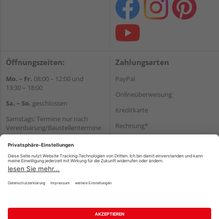
Öffnungszeiten:
Zahlungsarten
Mo. – Fr.
08:00 – 12:00 und
PayPal
13:30 – 18:00
Onlineüberweisung
Sa. – So.
geschlossen
Kreditkarte
Samstags: Termine nur nach
Rechnung*
Vereinbarung/Baustellentermine
Wir helfen Ihnen gerne
*Bonität vorausgesetzt
weiter
Versand
Tel.:
+49 6062 956180
Versandkosten
E-Mail:
shop@holzland-seibert.de
Impressum
AGB
Widerruf
Datenschutz