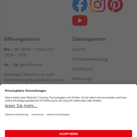
Öffnungszeiten:
Zahlungsarten
Mo. – Fr.
08:00 – 12:00 und
PayPal
13:30 – 18:00
Onlineüberweisung
Sa. – So.
geschlossen
Kreditkarte
Samstags: Termine nur nach
Rechnung*
Vereinbarung/Baustellentermine
Wir helfen Ihnen gerne
*Bonität vorausgesetzt
weiter
Versand
Tel.:
+49 6062 956180
Versandkosten
E-Mail:
shop@holzland-seibert.de
Impressum
AGB
Widerruf
Datenschutz