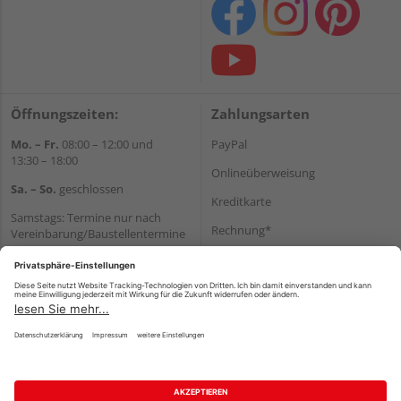
Öffnungszeiten:
Zahlungsarten
Mo. – Fr.
08:00 – 12:00 und
PayPal
13:30 – 18:00
Onlineüberweisung
Sa. – So.
geschlossen
Kreditkarte
Samstags: Termine nur nach
Rechnung*
Vereinbarung/Baustellentermine
Wir helfen Ihnen gerne
*Bonität vorausgesetzt
weiter
Versand
Tel.:
+49 6062 956180
Versandkosten
E-Mail:
shop@holzland-seibert.de
Impressum
AGB
Widerruf
Datenschutz