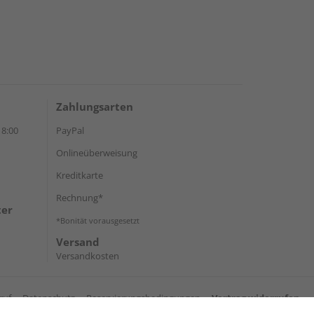
Zahlungsarten
18:00
PayPal
Onlineüberweisung
Kreditkarte
Rechnung*
ter
*Bonität vorausgesetzt
Versand
Versandkosten
ruf
Datenschutz
Reservierungsbedingungen
Vertrag widerrufen