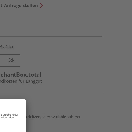
t-Anfrage stellen
€ / Stk.)
Stk.
rchantBox.total
andkosten für Langgut
en
g:
antBox.option.delivery.laterAvailable.subtext