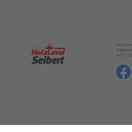
HolzLan
Sägewerk
64711 Er
©
HolzLand GmbH