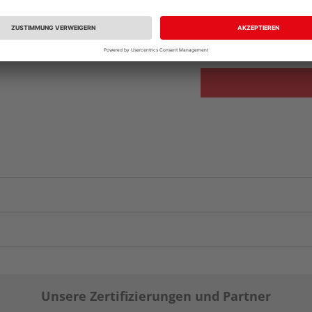
Beim Händler 
Auf Vorbestellun
vue.ads.priceMerch
Unsere Zertifizierungen und Partner