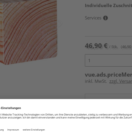
Individuelle Zuschnit
Services
46,90 €
/ Stk.
(46,90 
vue.ads.priceMe
inkl. MwSt.
zzgl. Vers
Online bestell
Auf Vorbestellun
vue.ads.priceMerch