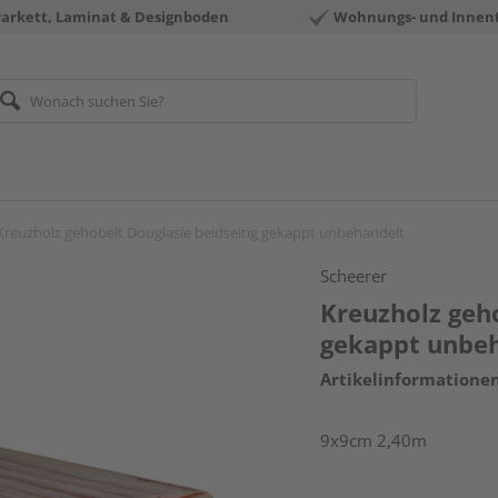
Parkett, Laminat & Designboden
Wohnungs- und Innen
Kreuzholz gehobelt Douglasie beidseitig gekappt unbehandelt
Scheerer
Kreuzholz geho
gekappt unbe
Artikelinformatione
9x9cm 2,40m