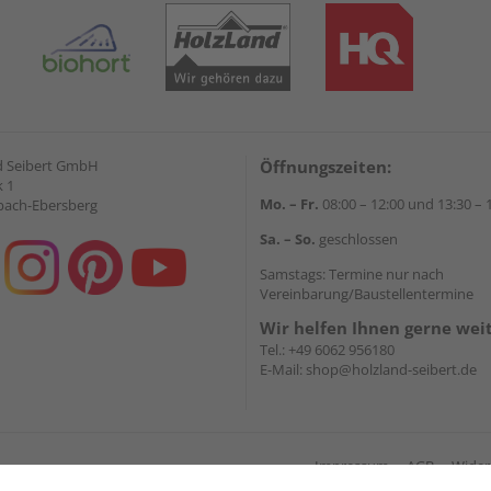
d Seibert GmbH
Öffnungszeiten:
 1
Mo. – Fr.
08:00 – 12:00 und 13:30 – 
bach-Ebersberg
Sa. – So.
geschlossen
Samstags: Termine nur nach
Vereinbarung/Baustellentermine
Wir helfen Ihnen gerne wei
Tel.:
+49 6062 956180
E-Mail:
shop@holzland-seibert.de
Impressum
AGB
Wider