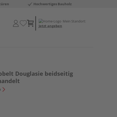
türen
Hochwertiges Bauholz
Mein Standort:
Jetzt angeben
belt Douglasie beidseitig
handelt
n