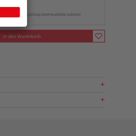
abholen
g:
antBox.option.pickup.laterAvailable.subtext
In den Warenkorb