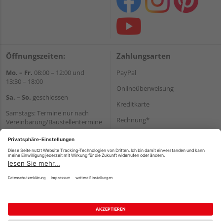
Öffnungszeiten:
Zahlungsarten
Mo. – Fr.
08:00 – 12:00 und
PayPal
13:30 – 18:00
Onlineüberweisung
Sa. – So.
geschlossen
Kreditkarte
Samstags: Termine nur nach
Rechnung*
Vereinbarung/Baustellentermine
Wir helfen Ihnen gerne
*Bonität vorausgesetzt
weiter
Versand
Tel.:
+49 6062 956180
Versandkosten
E-Mail:
shop@holzland-seibert.de
Impressum
AGB
Widerruf
Datenschutz
Reservierungsbedingungen
Vertrag widerrufen