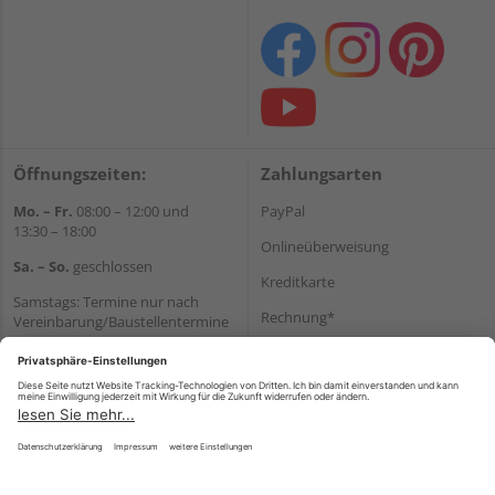
Öffnungszeiten:
Zahlungsarten
Mo. – Fr.
08:00 – 12:00 und
PayPal
13:30 – 18:00
Onlineüberweisung
Sa. – So.
geschlossen
Kreditkarte
Samstags: Termine nur nach
Rechnung*
Vereinbarung/Baustellentermine
Wir helfen Ihnen gerne
*Bonität vorausgesetzt
weiter
Versand
Tel.:
+49 6062 956180
Versandkosten
E-Mail:
shop@holzland-seibert.de