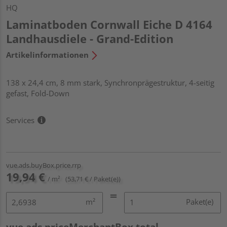
HQ
Laminatboden Cornwall Eiche D 4164
Landhausdiele - Grand-Edition
Artikelinformationen
138 x 24,4 cm, 8 mm stark, Synchronprägestruktur, 4-seitig
gefast, Fold-Down
Services
vue.ads.buyBox.price.rrp
19,94 €
/ m²
(53,71 € / Paket(e))
m²
Paket(e)
vue.ads.priceMerchantBox.total