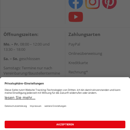
Öffnungszeiten:
Zahlungsarten
Mo. – Fr.
08:00 – 12:00 und
PayPal
13:30 – 18:00
Onlineüberweisung
Sa. – So.
geschlossen
Kreditkarte
Samstags: Termine nur nach
Rechnung*
Vereinbarung/Baustellentermine
Wir helfen Ihnen gerne
*Bonität vorausgesetzt
weiter
Versand
Tel.:
+49 6062 956180
Versandkosten
E-Mail:
shop@holzland-seibert.de
Impressum
AGB
Widerruf
Datenschutz
Reservierungsbedingungen
Vertrag widerrufen