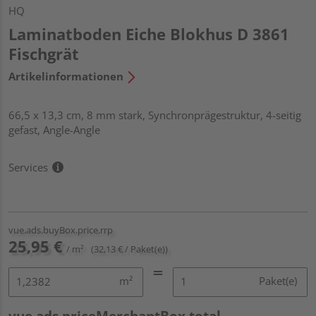
HQ
Laminatboden Eiche Blokhus D 3861
Fischgrät
Artikelinformationen
66,5 x 13,3 cm, 8 mm stark, Synchronprägestruktur, 4-seitig
gefast, Angle-Angle
Services
vue.ads.buyBox.price.rrp
25,95 €
/ m²
(32,13 € / Paket(e))
m²
Paket(e)
vue.ads.priceMerchantBox.total