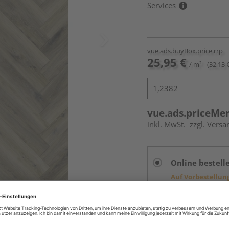
Services
vue.ads.buyBox.price.rrp
25,95 €
/ m²
(32,13 
vue.ads.priceMe
inkl. MwSt.
zzgl. Versa
Online bestell
Auf Vorbestellun
vue.ads.priceMerch
Beim Händler 
Auf Vorbestellun