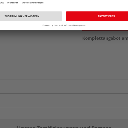
vue.ads.priceMerch
Komplettangebot an