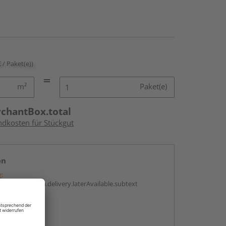
€ / Paket(e))
m²
Paket(e)
rchantBox.total
ndkosten für Stückgut
en
g:
antBox.option.delivery.laterAvailable.subtext
abholen
g: