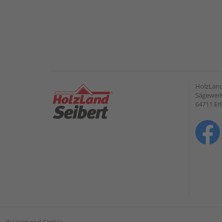
HolzLan
Sägewerk
64711 Er