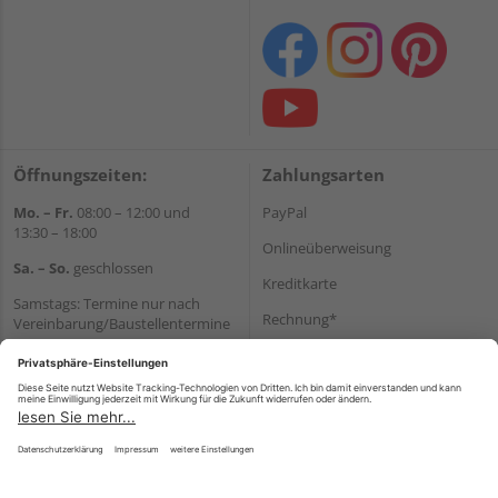
Öffnungszeiten:
Zahlungsarten
Mo. – Fr.
08:00 – 12:00 und
PayPal
13:30 – 18:00
Onlineüberweisung
Sa. – So.
geschlossen
Kreditkarte
Samstags: Termine nur nach
Rechnung*
Vereinbarung/Baustellentermine
Wir helfen Ihnen gerne
*Bonität vorausgesetzt
weiter
Versand
Tel.:
+49 6062 956180
Versandkosten
E-Mail:
shop@holzland-seibert.de