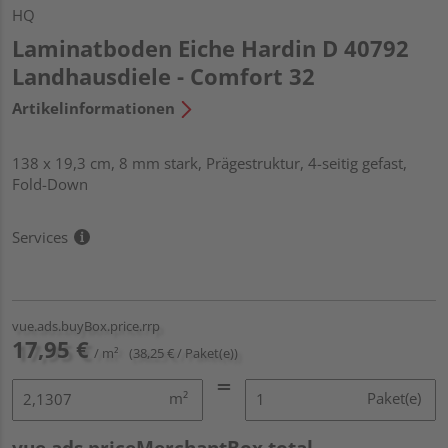
HQ
Laminatboden Eiche Hardin D 40792
Landhausdiele - Comfort 32
Artikelinformationen
138 x 19,3 cm, 8 mm stark, Prägestruktur, 4-seitig gefast,
Fold-Down
Services
vue.ads.buyBox.price.rrp
17,95 €
/ m²
(38,25 € / Paket(e))
m²
Paket(e)
vue.ads.priceMerchantBox.total