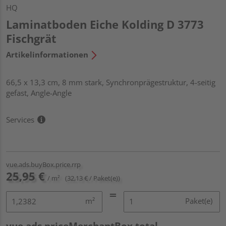
HQ
Laminatboden Eiche Kolding D 3773
Fischgrät
Artikelinformationen
66,5 x 13,3 cm, 8 mm stark, Synchronprägestruktur, 4-seitig
gefast, Angle-Angle
Services
vue.ads.buyBox.price.rrp
25,95 €
/ m²
(32,13 € / Paket(e))
m²
Paket(e)
vue.ads.priceMerchantBox.total