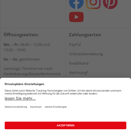
Öffnungszeiten:
Zahlungsarten
Mo. – Fr.
08:00 – 12:00 und
PayPal
13:30 – 18:00
Onlineüberweisung
Sa. – So.
geschlossen
Kreditkarte
Samstags: Termine nur nach
Rechnung*
Vereinbarung/Baustellentermine
Wir helfen Ihnen gerne
*Bonität vorausgesetzt
weiter
Versand
Tel.:
+49 6062 956180
Versandkosten
E-Mail:
shop@holzland-seibert.de
Impressum
AGB
Widerruf
Datenschutz
Reservierungsbedingungen
Vertrag widerrufen