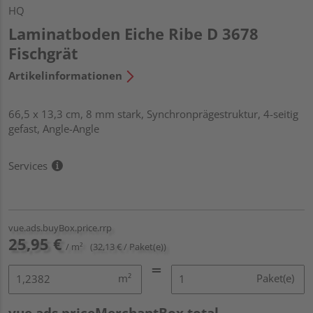
HQ
Laminatboden Eiche Ribe D 3678
Fischgrät
Artikelinformationen
66,5 x 13,3 cm, 8 mm stark, Synchronprägestruktur, 4-seitig
gefast, Angle-Angle
Services
vue.ads.buyBox.price.rrp
25,95 €
/ m²
(32,13 € / Paket(e))
m²
Paket(e)
vue.ads.priceMerchantBox.total