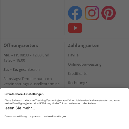
Öffnungszeiten:
Zahlungsarten
Mo. – Fr.
08:00 – 12:00 und
PayPal
13:30 – 18:00
Onlineüberweisung
Sa. – So.
geschlossen
Kreditkarte
Samstags: Termine nur nach
Rechnung*
Vereinbarung/Baustellentermine
Wir helfen Ihnen gerne
*Bonität vorausgesetzt
weiter
Versand
Tel.:
+49 6062 956180
Versandkosten
E-Mail:
shop@holzland-seibert.de