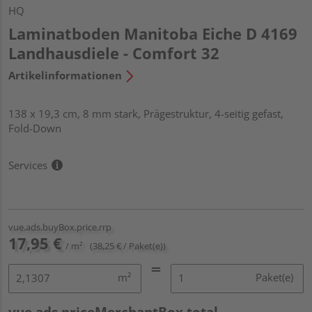
HQ
Laminatboden Manitoba Eiche D 4169
Landhausdiele - Comfort 32
Artikelinformationen
138 x 19,3 cm, 8 mm stark, Prägestruktur, 4-seitig gefast,
Fold-Down
Services
vue.ads.buyBox.price.rrp
17,95 €
/ m²
(38,25 € / Paket(e))
m²
Paket(e)
vue.ads.priceMerchantBox.total