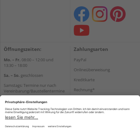
Öffnungszeiten:
Zahlungsarten
Mo. – Fr.
08:00 – 12:00 und
PayPal
13:30 – 18:00
Onlineüberweisung
Sa. – So.
geschlossen
Kreditkarte
Samstags: Termine nur nach
Rechnung*
Vereinbarung/Baustellentermine
Wir helfen Ihnen gerne
*Bonität vorausgesetzt
weiter
Versand
Tel.:
+49 6062 956180
Versandkosten
E-Mail:
shop@holzland-seibert.de